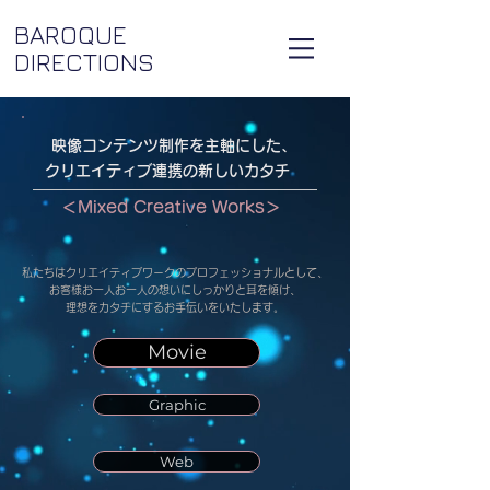
BAROQUE
DIRECTIONS
映像コンテンツ制作を主軸にした、
クリエイティブ連携の新しいカタチ
＜Mixed Creative Works＞
私たちはクリエイティブワークのプロフェッショナルとして、
お客様お一人お一人の想いにしっかりと耳を傾け、
理想をカタチにするお手伝いをいたします。
Movie
Graphic
Web